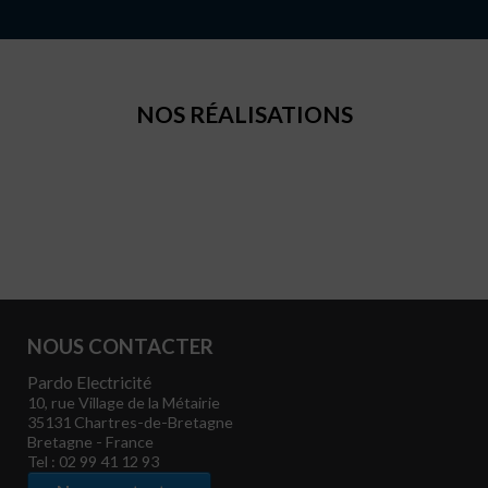
NOS RÉALISATIONS
NOUS CONTACTER
Pardo Electricité
10, rue Village de la Métairie
35131
Chartres-de-Bretagne
Bretagne
-
France
Tel :
02 99 41 12 93