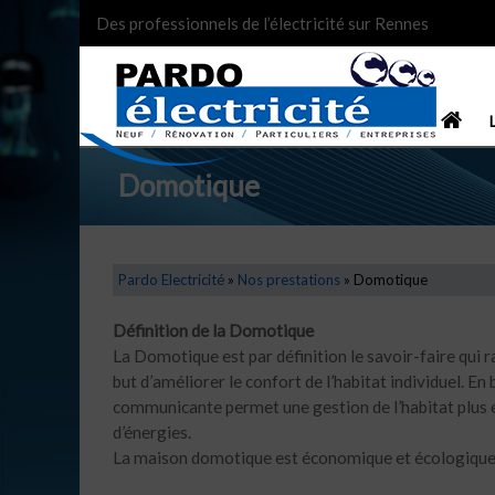
Des professionnels de l’électricité sur Rennes
ACC
Domotique
Pardo Electricité
»
Nos prestations
»
Domotique
Définition de la Domotique
La Domotique est par définition le savoir-faire qui 
but d’améliorer le confort de l’habitat individuel. En
communicante permet une gestion de l’habitat plus 
d’énergies.
La maison domotique est économique et écologique