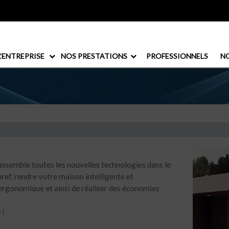
UEIL
L’ENTREPRISE
NOS PRESTATIONS
PROFESSIONNELS
NO
rassemble toutes les nouvelles technologies dans le
 bref, rendre votre maison intelligente et
ergonomique et ainsi de réaliser des économies
 !